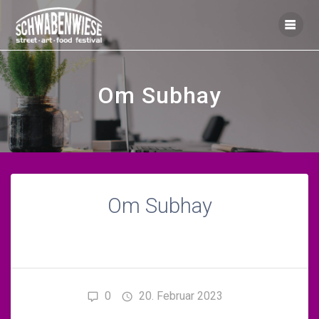
Zum
Inhalt
springen
Om Subhay
Om Subhay
0
20. Februar 2023