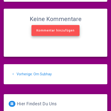
Keine Kommentare
Kommentar hinzufügen
Beitragsnavigation
Vorheriger
Vorherige:
Om Subhay
Beitrag:
Hier Findest Du Uns