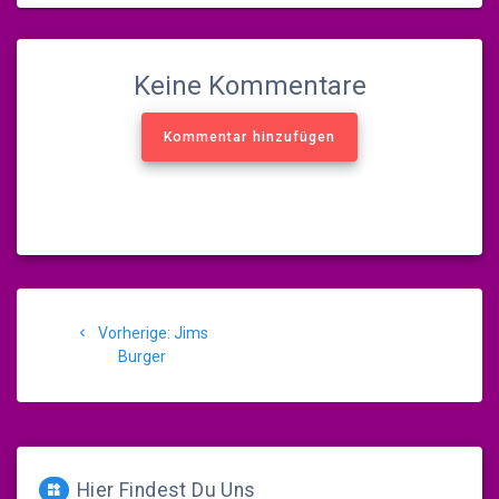
Keine Kommentare
Kommentar hinzufügen
Beitragsnavigation
Vorheriger
Vorherige:
Jims
Beitrag:
Burger
Hier Findest Du Uns