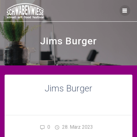
Zum
Inhalt
springen
Jims Burger
Jims Burger
0
28. März 2023