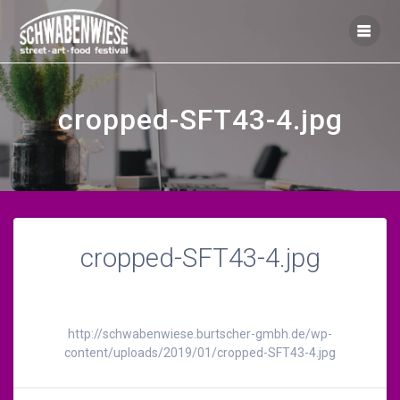
Zum
Inhalt
springen
cropped-SFT43-4.jpg
cropped-SFT43-4.jpg
http://schwabenwiese.burtscher-gmbh.de/wp-
content/uploads/2019/01/cropped-SFT43-4.jpg