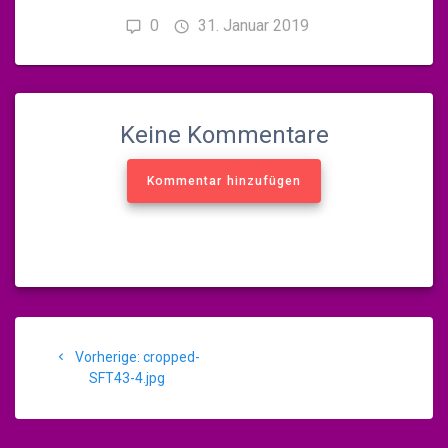
0
31. Januar 2019
Keine Kommentare
Kommentar hinzufügen
Beitragsnavigation
Vorheriger
Vorherige:
cropped-
Beitrag:
SFT43-4.jpg