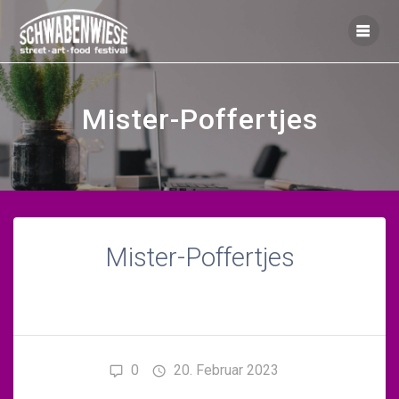
Zum
Inhalt
springen
Mister-Poffertjes
Mister-Poffertjes
0
20. Februar 2023