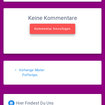
Keine Kommentare
Kommentar hinzufügen
Beitragsnavigation
Vorheriger
Vorherige:
Mister-
Beitrag:
Poffertjes
Hier Findest Du Uns